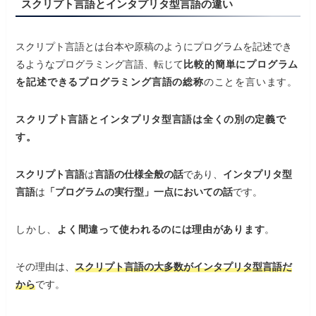
スクリプト言語とインタプリタ型言語の違い
スクリプト言語とは台本や原稿のようにプログラムを記述でき
るようなプログラミング言語、転じて
比較的簡単にプログラム
を記述できるプログラミング言語の総称
のことを言います。
スクリプト言語
と
インタプリタ型言語は全くの別の定義で
す
。
スクリプト言語
は
言語の仕様全般の話
であり、
インタプリタ型
言語
は
「プログラムの実行型」一点においての話
です。
しかし、
よく間違って使われるのには理由があります
。
その理由は、
スクリプト言語の大多数がインタプリタ型言語だ
から
です。