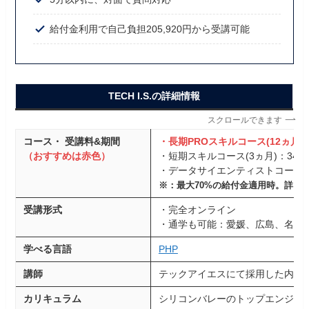
給付金利用で自己負担205,920円から受講可能
TECH I.S.の詳細情報
スクロールできます
コース・ 受講料&期間
・長期PROスキルコース(12ヵ月)：2
（おすすめは赤色）
・短期スキルコース(3ヵ月)：343,2
・データサイエンティストコース(10ヵ
※：最大70%の給付金適用時。詳し
受講形式
・完全オンライン
・通学も可能：愛媛、広島、名古
学べる言語
PHP
講師
テックアイエスにて採用した内部
カリキュラム
シリコンバレーのトップエンジニ