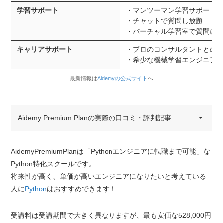
学習サポート
・マンツーマン学習サポート
・チャットで質問し放題
・バーチャル学習室で質問に
キャリアサポート
・プロのコンサルタントとの
・希少な機械学習エンジニア
最新情報は
Aidemyの公式サイト
へ
Aidemy Premium Planの実際の口コミ・評判記事
20代男性
30代男性
AidemyPremiumPlanは「Pythonエンジニアに転職まで可能」な
Python特化スクールです。
将来性が高く、単価が高いエンジニアになりたいと考えている
かなり予習してから（一年弱ぐらい） 受講した
人に
Python
はおすすめできます！
こともあるかもしれないけどAidemyすごいわ
かりやすくていい。 ほんとに簡単に実装まで教
受講料は受講期間で大きく異なりますが、最も安価な528,000円
えてくれる。