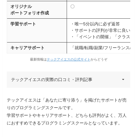
オリジナル
〇
ポートフォリオ作成
学習サポート
・唯一5分以内に必ず返答
・サポートの評判が非常に良い
・「イベントの開催」「クラス制
キャリアサポート
「就職/転職/副業/フリーランス/
最新情報は
テックアイエスの公式サイト
からどうぞ
テックアイエスの実際の口コミ・評判記事
20代男性
30代女性
テックアイエスは「あなたに寄り添う」を掲げたサポートが売
りのプログラミングスクールです。
学習サポートやキャリアサポート、どちらも評判がよく、万人
案件獲得の流れやスキルを講師の人たちや仲間
におすすめできるプログラミングスクールとなっています。
に手伝ってもらいながら習得し、自分の力で案
件を獲得できるようになりました。