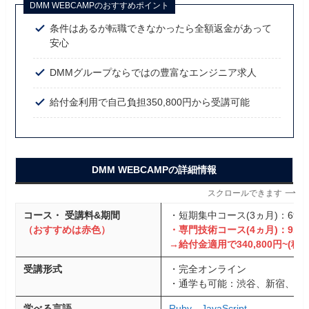
DMM WEBCAMPのおすすめポイント
条件はあるが転職できなかったら全額返金があって
安心
DMMグループならではの豊富なエンジニア求人
給付金利用で自己負担350,800円から受講可能
DMM WEBCAMPの詳細情報
スクロールできます
コース・ 受講料&期間
・短期集中コース(3ヵ月)：690,8
（おすすめは赤色）
・専門技術コース(4ヵ月)：910,8
→給付金適用で340,800円~(税込
受講形式
・完全オンライン
・通学も可能：渋谷、新宿、難
学べる言語
Ruby
、
JavaScript