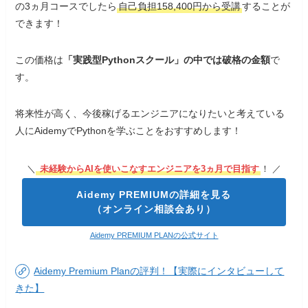
の3ヵ月コースでしたら
自己負担158,400円から受講
することが
できます！
Aidemy Premium Planの評判！【実際にインタビュー
この価格は
「実践型Pythonスクール」の中では破格の金額
で
してきた】
す。
将来性が高く、今後稼げるエンジニアになりたいと考えている
人にAidemyでPythonを学ぶことをおすすめします！
＼
未経験からAIを使いこなすエンジニアを3ヵ月で目指す
！ ／
Aidemy PREMIUMの詳細を見る
（オンライン相談会あり）
Aidemy PREMIUM PLANの公式サイト
Aidemy Premium Planの評判！【実際にインタビューして
きた】