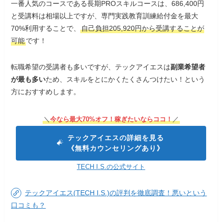
一番人気のコースである長期PROスキルコースは、686,400円
と受講料は相場以上ですが、専門実践教育訓練給付金を最大
70%利用することで、
自己負担205,920円から受講することが
テックアイエス(TECH I.S.)の評判を徹底調査！悪いと
可能
です！
いう口コミも？
転職希望の受講者も多いですが、テックアイエスは
副業希望者
が最も多い
ため、スキルをとにかくたくさんつけたい！という
方におすすめします。
＼
今なら最大70%オフ！稼ぎたいならココ！
／
テックアイエスの詳細を見る
《無料カウンセリングあり》
TECH I.S.の公式サイト
テックアイエス(TECH I.S.)の評判を徹底調査！悪いという
口コミも？