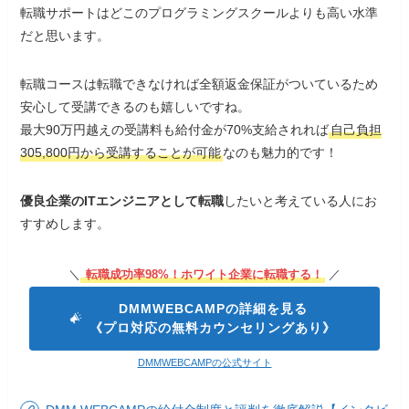
転職サポートはどこのプログラミングスクールよりも高い水準
DMM WEBCAMPで転職したけど、すごい満足
だと思います。
の行く結果だったな。 キャリアサポートがし
っかりし過ぎててそこだけでも行く価値あり。
転職コースは転職できなければ全額返金保証がついているため
数十万かけて通ってるわけだからモチベーショ
安心して受講できるのも嬉しいですね。
ンは否応なく高くなるし、効率よく転職したい
最大90万円越えの受講料も給付金が70%支給されれば
自己負担
ならオススメ！
305,800円から受講することが可能
なのも魅力的です！
優良企業のITエンジニアとして転職
したいと考えている人にお
DMM WEBCAMPの給付金制度と評判を徹底解説【イン
すすめします。
タビューしてきた】
＼
転職成功率98%！ホワイト企業に転職する！
／
DMMWEBCAMPの詳細を見る
《プロ対応の無料カウンセリングあり》
DMMWEBCAMPの公式サイト