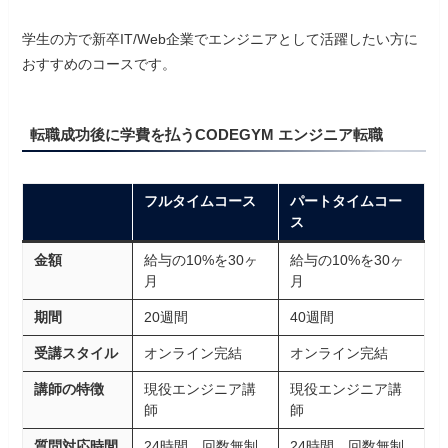
学生の方で新卒IT/Web企業でエンジニアとして活躍したい方に
おすすめのコースです。
転職成功後に学費を払うCODEGYM エンジニア転職
フルタイムコース
パートタイムコー
ス
金額
給与の10%を30ヶ
給与の10%を30ヶ
月
月
期間
20週間
40週間
受講スタイル
オンライン完結
オンライン完結
講師の特徴
現役エンジニア講
現役エンジニア講
師
師
質問対応時間
24時間、回数無制
24時間、回数無制