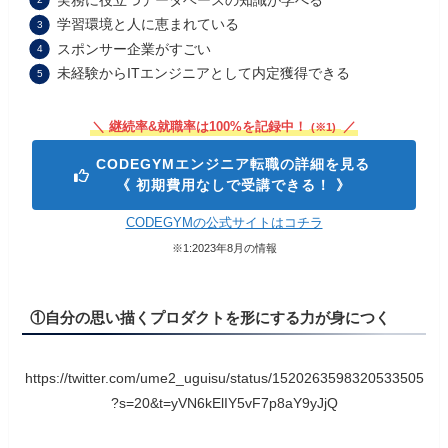
学習環境と人に恵まれている
スポンサー企業がすごい
未経験からITエンジニアとして内定獲得できる
＼ 継続率&就職率は100%を記録中！
／
(※1)
CODEGYMエンジニア転職の詳細を見る
《 初期費用なしで受講できる！ 》
CODEGYMの公式サイトはコチラ
※1:2023年8月の情報
①自分の思い描くプロダクトを形にする力が身につく
https://twitter.com/ume2_uguisu/status/1520263598320533505
?s=20&t=yVN6kElIY5vF7p8aY9yJjQ