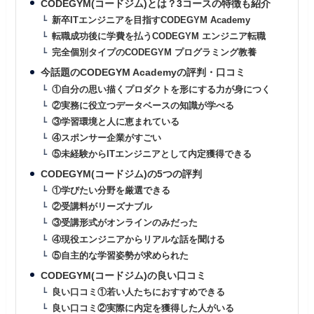
CODEGYM(コードジム)とは？3コースの特徴も紹介
新卒ITエンジニアを目指すCODEGYM Academy
転職成功後に学費を払うCODEGYM エンジニア転職
完全個別タイプのCODEGYM プログラミング教養
今話題のCODEGYM Academyの評判・口コミ
①自分の思い描くプロダクトを形にする力が身につく
②実務に役立つデータベースの知識が学べる
③学習環境と人に恵まれている
④スポンサー企業がすごい
⑤未経験からITエンジニアとして内定獲得できる
CODEGYM(コードジム)の5つの評判
①学びたい分野を厳選できる
②受講料がリーズナブル
③受講形式がオンラインのみだった
④現役エンジニアからリアルな話を聞ける
⑤自主的な学習姿勢が求められた
CODEGYM(コードジム)の良い口コミ
良い口コミ①若い人たちにおすすめできる
良い口コミ②実際に内定を獲得した人がいる