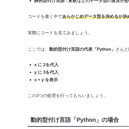
静的型付け言語 :
変数などのデータ型の宣言が必
コードを書く中で
あらかじめデータ型を決めるか決
実際にコードを見てみましょう。
ここでは、
動的型付け言語の代表「Python」
さんと
x に 2を代入
y に 3を代入
x + y を表示
この3つの処理を行ってもらいましょう。
動的型付け言語「Python」の場合