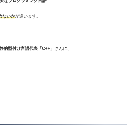
要なプログラミング言語
めないか
が違います。
静的型付け言語代表「C++」
さんに、