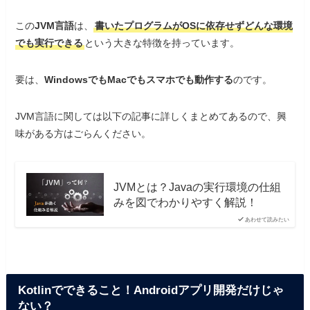
この
JVM言語
は、
書いたプログラムがOSに依存せずどんな環境
でも実行できる
という大きな特徴を持っています。
要は、
WindowsでもMacでもスマホでも動作する
のです。
JVM言語に関しては以下の記事に詳しくまとめてあるので、興
味がある方はごらんください。
JVMとは？Javaの実行環境の仕組
みを図でわかりやすく解説！
あわせて読みたい
Kotlinでできること！Androidアプリ開発だけじゃ
ない？