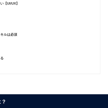
【UI/UX】
スキルは必須
れる
は？