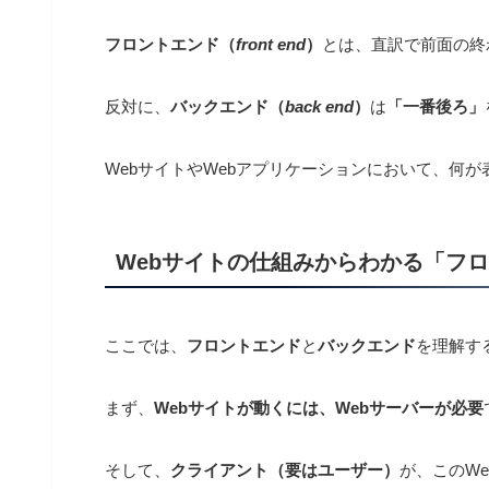
フロントエンド（
front end
）
とは、直訳で前面の終
反対に、
バックエンド（
back end
）
は
「一番後ろ」
WebサイトやWebアプリケーションにおいて、何
Webサイトの仕組みからわかる「フ
ここでは、
フロントエンド
と
バックエンド
を理解す
まず、
Webサイトが動くには、Webサーバーが必要
そして、
クライアント（要はユーザー）
が、このW